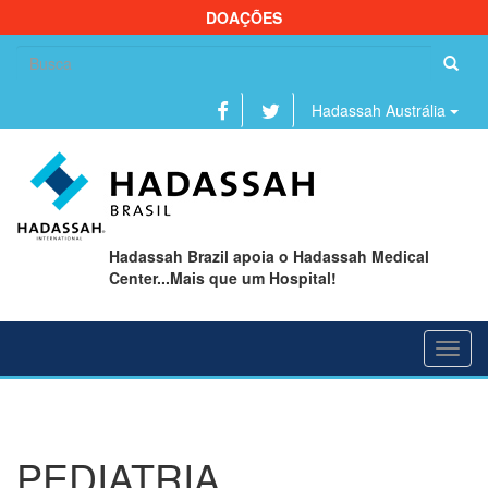
DOAÇÕES
Se
fo
Hadassah Austrália
Hadassah Brazil apoia o Hadassah Medical
Center...Mais que um Hospital!
Toggl
navig
PEDIATRIA