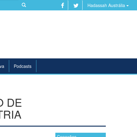
Hadassah Austrália
va
Podcasts
O DE
TRIA
Conexões