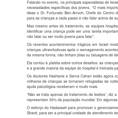
Falando no evento, os principais especialistas de Isr
necessidades específicas dos jovens. “O mais import
disse o Dr. Fortunato Ben-Arroch, Chefe do Centro 
para as crianças a cada passo e não falar acima de s
Mas mesmo antes do tratamento, as equipes hospita
identificar uma criança pode ser uma tarefa import
não falar ou ser muito jovens para falar”.
Os recentes acontecimentos trágicos em Israel most
crianças ultraortodoxas após o esmagamento aconte
da mesma forma, não tinham jóias ou tatuagens de ide
Ela contou à platéia sobre outros desafios: as crian
e a grande maioria da equipe do hospital é treinada pa
Os doutores Hashavia e Sarna Cahan estão agora co
milhares de crianças se tornaram refugiadas da noit
ajuda psicológica receberam e muito mais.
“Não se trata apenas do tratamento de lesões”, diz 
representam 30% da população mundial. Em algumas c
O esforço do Hadassah para promover o gerenciamento d
Shavit, para ser a principal unidade de atendimento te