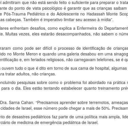
ael admitiram que não está sendo feito o suficiente para preparar o tr
ante do ponto de vista psicológico é garantir que as crianças saibam
de Pós-Trauma Pediátrico e do Adolescente no Hadassah Monte Scopu
uas cabeças. Também é imperativo limitar seu acesso à mídia”.
lares enfrentam desafios, como explica a Enfermeira do Departame
ante. Muitas vezes, eles estarão desacompanhados, não sabem o nú
raram como pode ser difícil o processo de identificação de crianças
cido no Monte Meron e quando uma galeria desabou em uma sinagog
ntificação e, em feriados religiosos, não carregavam telefones, se é 
ças ouvem tudo o que é dito em torno de sua cama de hospital, algum
ra tratar adultos, não crianças.
ncluindo pesquisas sobre como o problema foi abordado na prática 
e para o dia. Eles estão tentando estabelecer quanto treinamento pr
a Dra. Sarna Cahan. “Precisamos aprender sobre terremotos, ameaças 
idades de Israel, esse número pode chegar a mais de 50%. Precisam
e desastres pediátricos faz parte de uma política mais ampla, lidera
rciário de medicina de emergência pediátrica de Israel.