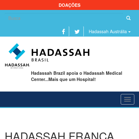
DOAÇÕES
Se
fo
Hadassah Austrália
Hadassah Brazil apoia o Hadassah Medical
Center...Mais que um Hospital!
Toggl
navig
HADASSAH FRANÇA