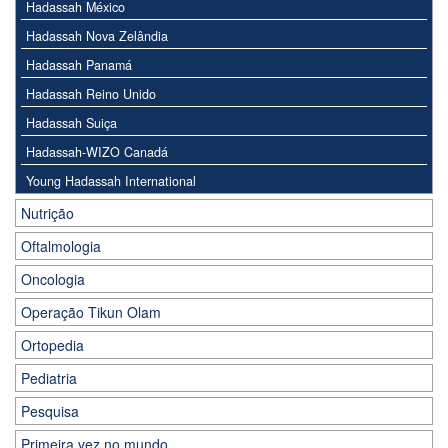
Hadassah México
Hadassah Nova Zelândia
Hadassah Panamá
Hadassah Reino Unido
Hadassah Suiça
Hadassah-WIZO Canadá
Young Hadassah International
Nutrição
Oftalmologia
Oncologia
Operação Tikun Olam
Ortopedia
Pediatria
Pesquisa
Primeira vez no mundo