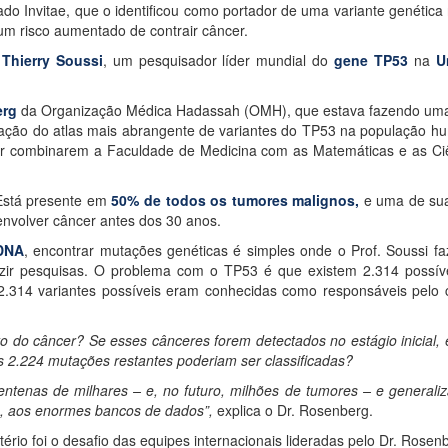
 Invitae, que o identificou como portador de uma variante genética
um risco aumentado de contrair câncer.
 Thierry Soussi
, um pesquisador líder mundial do
gene TP53
na
U
erg
da Organização Médica Hadassah (OMH), que estava fazendo uma 
criação do atlas mais abrangente de variantes do TP53 na população 
r combinarem a Faculdade de Medicina com as Matemáticas e as Ciê
 Está presente em
50% de todos os tumores malignos,
e uma de su
envolver câncer antes dos 30 anos.
 DNA
, encontrar mutações genéticas é simples onde o Prof. Soussi 
uzir pesquisas. O problema com o TP53 é que existem 2.314 possí
2.314 variantes possíveis eram conhecidas como responsáveis ​​pelo 
o do câncer? Se esses cânceres forem detectados no estágio inicial
s 2.224 mutações restantes poderiam ser classificadas?
ntenas de milhares – e, no futuro, milhões de tumores – e generaliza
l, IA, aos enormes bancos de dados”,
explica o Dr. Rosenberg.
rio foi o desafio das equipes internacionais lideradas pelo Dr. Rosenb