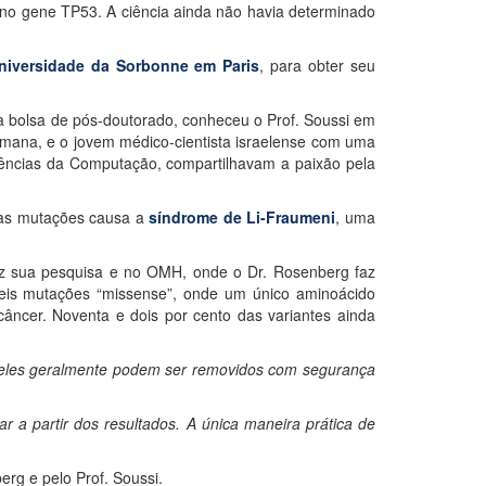
 no gene TP53. A ciência ainda não havia determinado
niversidade da Sorbonne em Paris
, para obter seu
bolsa de pós-doutorado, conheceu o Prof. Soussi em
humana, e o jovem médico-cientista israelense com uma
ncias da Computação, compartilhavam a paixão pela
as mutações causa a
síndrome de Li-Fraumeni
, uma
faz sua pesquisa e no OMH, onde o Dr. Rosenberg faz
veis mutações “missense”, onde um único aminoácido
câncer. Noventa e dois por cento das variantes ainda
, eles geralmente podem ser removidos com segurança
r a partir dos resultados. A única maneira prática de
erg e pelo Prof. Soussi.