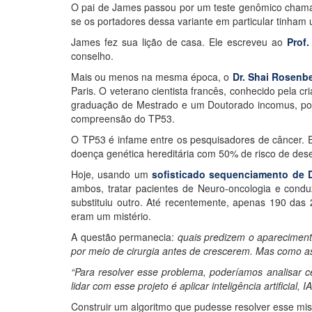
O pai de James passou por um teste genômico chamado
se os portadores dessa variante em particular tinham 
James fez sua lição de casa. Ele escreveu ao
Prof.
conselho.
Mais ou menos na mesma época, o
Dr. Shai Rosenb
Paris. O veterano cientista francês, conhecido pela 
graduação de Mestrado e um Doutorado incomus, po
compreensão do TP53.
O TP53 é infame entre os pesquisadores de câncer.
doença genética hereditária com 50% de risco de des
Hoje, usando um
sofisticado sequenciamento de
ambos, tratar pacientes de Neuro-oncologia e cond
substituiu outro. Até recentemente, apenas 190 das 
eram um mistério.
A questão permanecia:
quais predizem o apareciment
por meio de cirurgia antes de crescerem. Mas como a
“Para resolver esse problema, poderíamos analisar ce
lidar com esse projeto é aplicar inteligência artificia
Construir um algoritmo que pudesse resolver esse misté