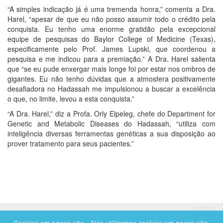
“A simples indicação já é uma tremenda honra,” comenta a Dra.
Harel, “apesar de que eu não posso assumir todo o crédito pela
conquista. Eu tenho uma enorme gratidão pela excepcional
equipe de pesquisas do Baylor College of Medicine (Texas),
especificamente pelo Prof. James Lupski, que coordenou a
pesquisa e me indicou para a premiação.” A Dra. Harel salienta
que “se eu pude enxergar mais longe foi por estar nos ombros de
gigantes. Eu não tenho dúvidas que a atmosfera positivamente
desafiadora no Hadassah me impulsionou a buscar a excelência
o que, no limite, levou a esta conquista.”
“A Dra. Harel,” diz a Profa. Orly Elpeleg, chefe do Department for
Genetic and Metabolic Diseases do Hadassah, “utiliza com
inteligência diversas ferramentas genéticas a sua disposição ao
prover tratamento para seus pacientes.”
Toggle