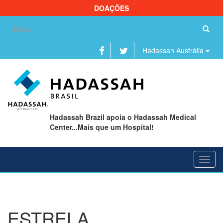
DOAÇÕES
Se
fo
Hadassah Austrália
Hadassah Brazil apoia o Hadassah Medical
Center...Mais que um Hospital!
Toggl
navig
ESTRELA