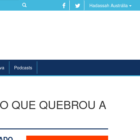
Hadassah Austrália
va
Podcasts
DO QUE QUEBROU A
DADO