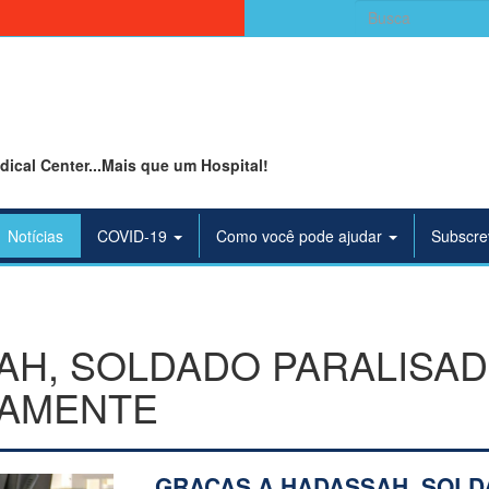
Search
for:
ical Center...Mais que um Hospital!
Notícias
COVID-19
Como você pode ajudar
Subscre
AH, SOLDADO PARALISA
VAMENTE
GRAÇAS A HADASSAH, SOL