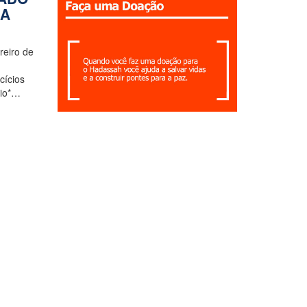
 A
reiro de
cícios
rio*…