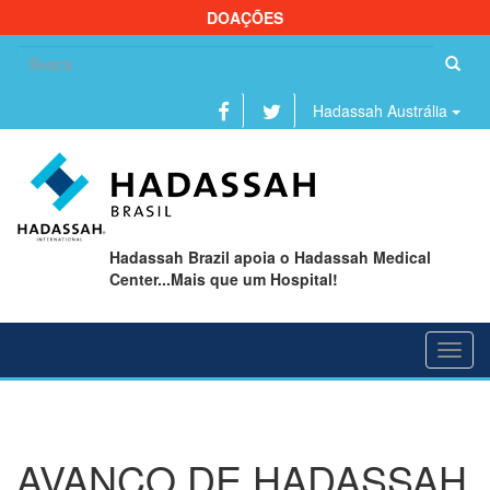
DOAÇÕES
Se
fo
Hadassah Austrália
Hadassah Brazil apoia o Hadassah Medical
Center...Mais que um Hospital!
Toggl
navig
AVANÇO DE HADASSAH