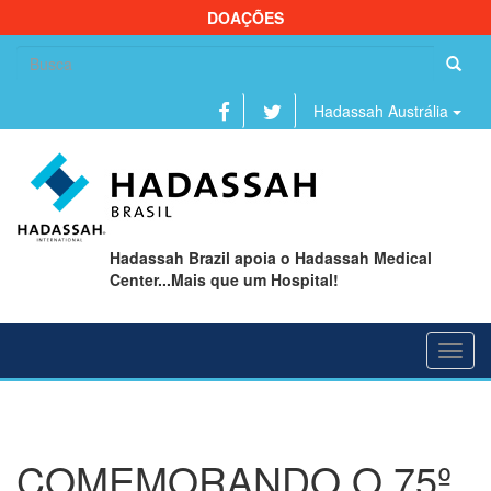
DOAÇÕES
Se
fo
Hadassah Austrália
Hadassah Brazil apoia o Hadassah Medical
Center...Mais que um Hospital!
Toggl
navig
COMEMORANDO O 75º