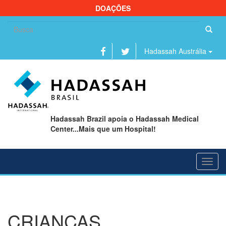
DOAÇÕES
Se
fo
Hadassah Austrália
Hadassah Brazil apoia o Hadassah Medical
Center...Mais que um Hospital!
Toggl
navig
CRIANÇAS