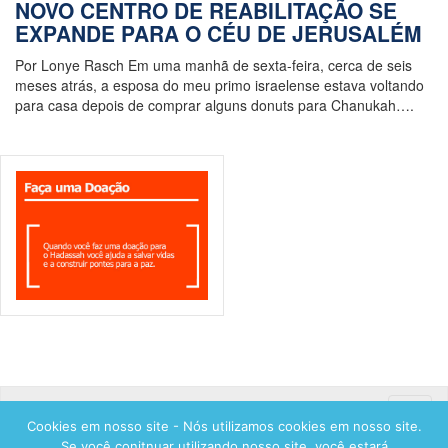
NOVO CENTRO DE REABILITAÇÃO SE
EXPANDE PARA O CÉU DE JERUSALÉM
Por Lonye Rasch Em uma manhã de sexta-feira, cerca de seis
meses atrás, a esposa do meu primo israelense estava voltando
para casa depois de comprar alguns donuts para Chanukah….
Toggle
Cookies em nosso site - Nós utilizamos cookies em nosso site.
naviga
Se você conitnuar utilizando nosso site, você estará