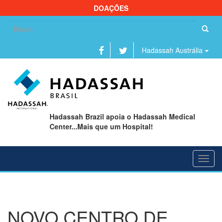
DOAÇÕES
Se
fo
Hadassah Austrália
Hadassah Brazil apoia o Hadassah Medical
Center...Mais que um Hospital!
Toggl
navig
NOVO CENTRO DE