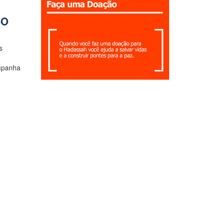
SO
s
mpanha