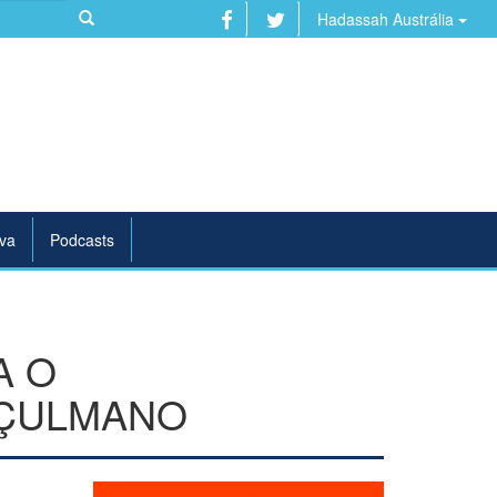
Hadassah Austrália
va
Podcasts
A O
UÇULMANO