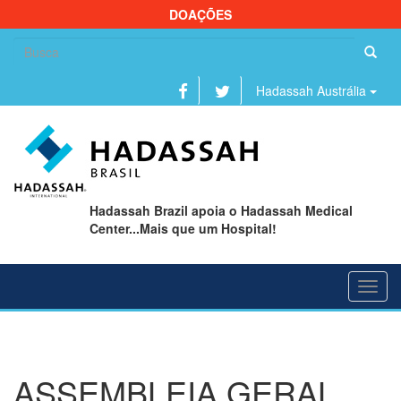
DOAÇÕES
Se
fo
Hadassah Austrália
Hadassah Brazil apoia o Hadassah Medical
Center...Mais que um Hospital!
Toggl
navig
ASSEMBLEIA GERAL