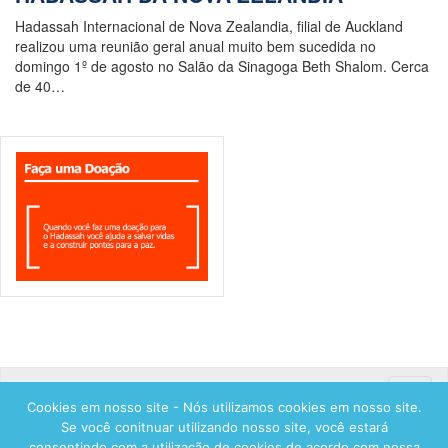
Hadassah Internacional de Nova Zealandia, filial de Auckland
realizou uma reunião geral anual muito bem sucedida no
domingo 1º de agosto no Salão da Sinagoga Beth Shalom. Cerca
de 40…
Toggle
Cookies em nosso site - Nós utilizamos cookies em nosso site.
naviga
Se você conitnuar utilizando nosso site, você estará
consentindo com a utilização de cookies de acordo com nossa