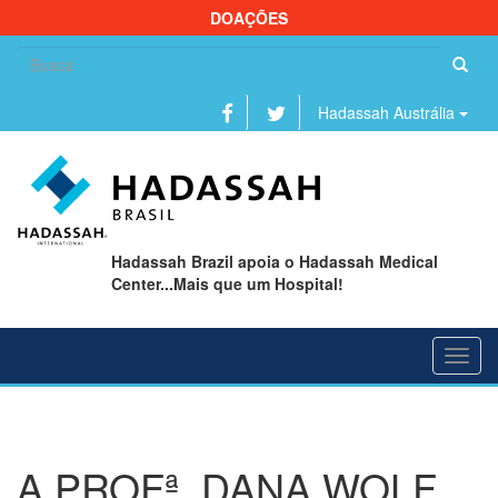
DOAÇÕES
Se
fo
Hadassah Austrália
Hadassah Brazil apoia o Hadassah Medical
Center...Mais que um Hospital!
Toggl
navig
A PROFª. DANA WOLF