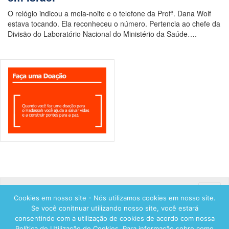
O relógio indicou a meia-noite e o telefone da Profª. Dana Wolf
estava tocando. Ela reconheceu o número. Pertencia ao chefe da
Divisão do Laboratório Nacional do Ministério da Saúde….
Toggle
Cookies em nosso site - Nós utilizamos cookies em nosso site.
naviga
Se você conitnuar utilizando nosso site, você estará
consentindo com a utilização de cookies de acordo com nossa
Política de Utilização de Cookies. Para informação sobre como