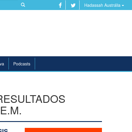
Hadassah Austrália
va
Podcasts
RESULTADOS
E.M.
IS