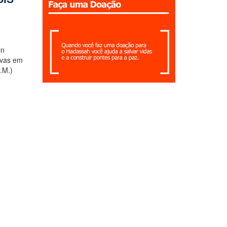
in
ivas em
.M.)