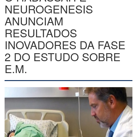
NEUROGENESIS
ANUNCIAM
RESULTADOS
INOVADORES DA FASE
2 DO ESTUDO SOBRE
E.M.