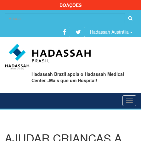
DOAÇÕES
Se
fo
Hadassah Austrália
Hadassah Brazil apoia o Hadassah Medical
Center...Mais que um Hospital!
Toggl
navig
AJUDAR CRIANÇAS A