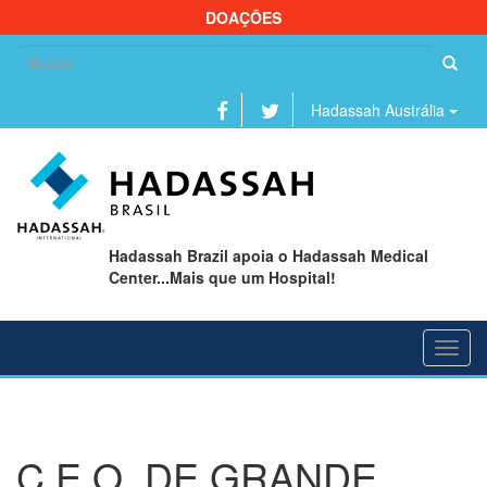
DOAÇÕES
Se
fo
Hadassah Austrália
Hadassah Brazil apoia o Hadassah Medical
Center...Mais que um Hospital!
Toggl
navig
C.E.O. DE GRANDE