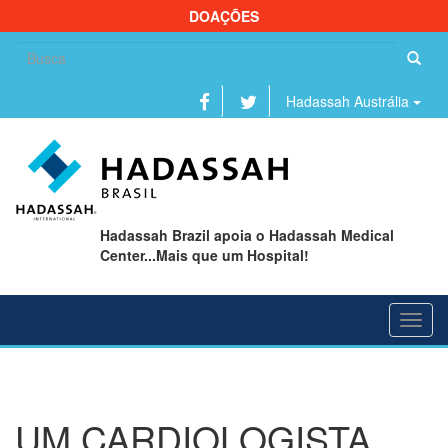
DOAÇÕES
Se
fo
Hadassah Austrália
Hadassah Brazil apoia o Hadassah Medical
Center...Mais que um Hospital!
Toggl
navig
UM CARDIOLOGISTA