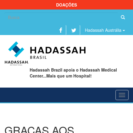
DOAÇÕES
Se
fo
Hadassah Austrália
Hadassah Brazil apoia o Hadassah Medical
Center...Mais que um Hospital!
Toggl
navig
GRAÇAS AOS