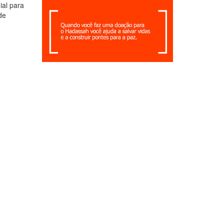
ial para
de