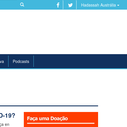
Hadassah Austrália
va
Podcasts
D-19?
ça en