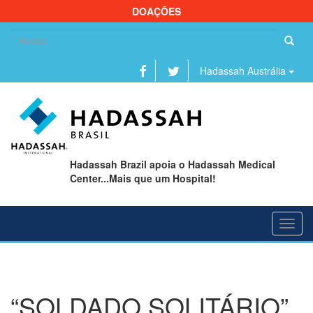
DOAÇÕES
Se
fo
Hadassah Austrália
Hadassah Brazil apoia o Hadassah Medical
Center...Mais que um Hospital!
Toggl
navig
“SOLDADO SOLITÁRIO”