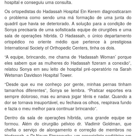
hospital e conseguiu uma consulta.
Os ortopedistas do Hadassah Hospital Ein Kerem diagnosticaram
o problema como sendo uma má formação de uma junta do
quadril que havia se deteriorado. A solução para a condição de
Sonya precisaria de uma sofisticada equipe de cirurgiões e uma
sala de operações hibrida. O Hadassah, o único departamento
ortopédico no oriente médio que pertence à prestigiosa
International Society of Orthopedic Centers, tinha os dois.
“A equipe, brincando, me chama de ‘Hadassah Woman’ porque
eles sabem que as mulheres do Hadassah fizeram a conexão”,
relatou Sonya em seu leito de hospital pré-operatório na Sarah
Wetsman Davidson Hospital Tower.
“Desde que eu me conheço por gente, minhas pernas tinham
tamanhos diferentes”, Sonya se lembra. “Praticar esportes era
sempre doloroso, mas eu amava jogar tênis e nadar. Quando a
dor se tornava insuportável, eu fechava os olhos, respirava fundo
e fazia o meu melhor para continuar brincando”.
Dentro da sala de operações híbrida, uma grande equipe se
formou. Além do cirurgião pélvico dr. Vladimir Goldman, que
chefia o serviço de alongamento e correção de membros no
Hadassah, o Dr Naum Simanovsky, um especialista pediátrico em