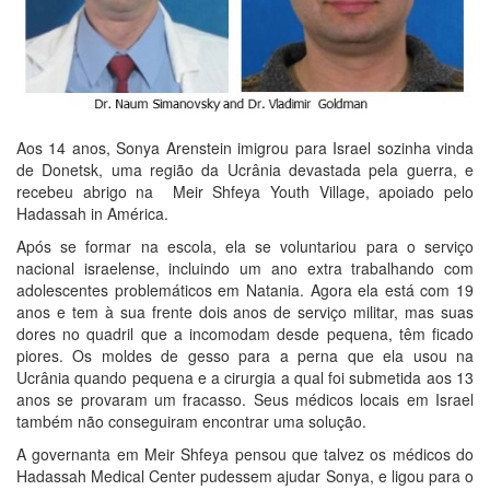
Aos 14 anos, Sonya Arenstein imigrou para Israel sozinha vinda
de Donetsk, uma região da Ucrânia devastada pela guerra, e
recebeu abrigo na Meir Shfeya Youth Village, apoiado pelo
Hadassah in América.
Após se formar na escola, ela se voluntariou para o serviço
nacional israelense, incluindo um ano extra trabalhando com
adolescentes problemáticos em Natania. Agora ela está com 19
anos e tem à sua frente dois anos de serviço militar, mas suas
dores no quadril que a incomodam desde pequena, têm ficado
piores. Os moldes de gesso para a perna que ela usou na
Ucrânia quando pequena e a cirurgia a qual foi submetida aos 13
anos se provaram um fracasso. Seus médicos locais em Israel
também não conseguiram encontrar uma solução.
A governanta em Meir Shfeya pensou que talvez os médicos do
Hadassah Medical Center pudessem ajudar Sonya, e ligou para o