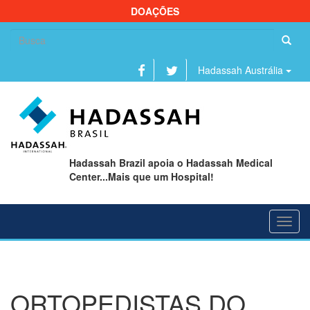
DOAÇÕES
Se
fo
Hadassah Austrália
Hadassah Brazil apoia o Hadassah Medical
Center...Mais que um Hospital!
Toggl
navig
ORTOPEDISTAS DO