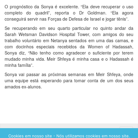
O prognóstico da Sonya é excelente. “Ela deve recuperar o uso
completo do quadril”, reporta o Dr Goldman. “Ela agora
conseguirá servir nas Forças de Defesa de Israel e jogar tênis”.
Se recuperando em seu quarto particular no quinto andar da
Sarah Wetsman Davidson Hospital Tower, com amigos do seu
trabalho voluntário em Netanya sentados em uma das camas, e
com docinhos especiais recebidos da Women of Hadassah,
Sonya diz, “Não tenho como agradecer o suficiente por terem
mudado minha vida. Meir Shfeya é minha casa e o Hadassah é
minha família”.
Sonya vai passar as próximas semanas em Meir Shfeya, onde
uma equipe está esperando para tomar conta de um dos seus
amados ex-alunos.
Toggle
Cookies em nosso site - Nós utilizamos cookies em nosso site.
naviga