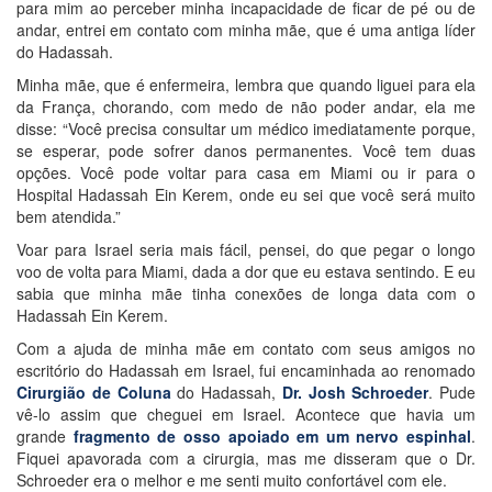
para mim ao perceber minha incapacidade de ficar de pé ou de
andar, entrei em contato com minha mãe, que é uma antiga líder
do Hadassah.
Minha mãe, que é enfermeira, lembra que quando liguei para ela
da França, chorando, com medo de não poder andar, ela me
disse: “Você precisa consultar um médico imediatamente porque,
se esperar, pode sofrer danos permanentes. Você tem duas
opções. Você pode voltar para casa em Miami ou ir para o
Hospital Hadassah Ein Kerem, onde eu sei que você será muito
bem atendida.”
Voar para Israel seria mais fácil, pensei, do que pegar o longo
voo de volta para Miami, dada a dor que eu estava sentindo. E eu
sabia que minha mãe tinha conexões de longa data com o
Hadassah Ein Kerem.
Com a ajuda de minha mãe em contato com seus amigos no
escritório do Hadassah em Israel, fui encaminhada ao renomado
Cirurgião de Coluna
do Hadassah,
Dr. Josh Schroeder
. Pude
vê-lo assim que cheguei em Israel. Acontece que havia um
grande
fragmento de osso apoiado em um nervo espinhal
.
Fiquei apavorada com a cirurgia, mas me disseram que o Dr.
Schroeder era o melhor e me senti muito confortável com ele.