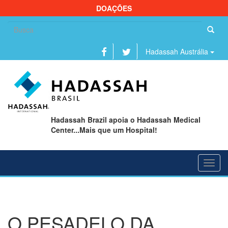
DOAÇÕES
Se
fo
Hadassah Austrália
Hadassah Brazil apoia o Hadassah Medical
Center...Mais que um Hospital!
Toggl
navig
O PESADELO DA