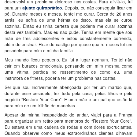
desenvolvi um problema doloroso nas costas. Para aliviá-lo, fui
para um
ajuste quiroprático
. Depois, eu não conseguia ficar em
pé. Durante meses e meses, tentei me curar. Cerca de 20 anos
atrás, eu sofria de uma hérnia de disco, mas ela se curou
sozinha. Então eu tinha certeza que poderia me curar sozinha
desta vez também. Mas eu não pude. Tenha em mente que sou
mãe de três adolescentes e estou constantemente correndo,
além de ensinar. Ficar de castigo por quase quatro meses foi um
pesadelo para mim e minha família.
Meu mundo ficou pequeno. Eu fui a lugar nenhum. Tentei não
cair em buracos emocionais, pensando em mim mesma como
uma vítima, perdida no ressentimento de como eu, uma
instrutora de fitness, poderia ter um problema nas costas.
Sei que sou incrivelmente abençoada por ter um marido que,
durante esse pesadelo, fez tudo pela casa, pelos filhos e pelo
negócio “Restore Your Core”. E uma mãe e um pai que estão lá
para mim de um trilhão de maneiras.
Apesar da minha incapacidade de andar, viajei para a França
para organizar um retiro para membros do “Restore Your Core”.
Eu estava em uma cadeira de rodas e com dores excruciantes.
Quando observei como meus extraordinários clientes olhavam