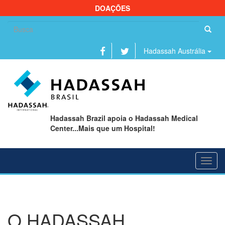
DOAÇÕES
Se
fo
Hadassah Austrália
Hadassah Brazil apoia o Hadassah Medical
Center...Mais que um Hospital!
Toggl
navig
O HADASSAH