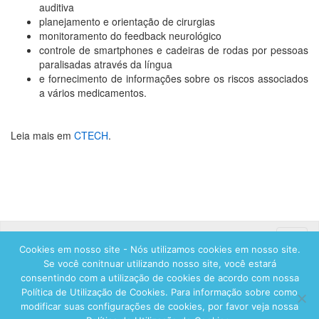
auditiva
planejamento e orientação de cirurgias
monitoramento do feedback neurológico
controle de smartphones e cadeiras de rodas por pessoas
paralisadas através da língua
e fornecimento de informações sobre os riscos associados
a vários medicamentos.
Leia mais em
CTECH
.
Toggle
Cookies em nosso site - Nós utilizamos cookies em nosso site.
naviga
Se você conitnuar utilizando nosso site, você estará
consentindo com a utilização de cookies de acordo com nossa
Política de Utilização de Cookies. Para informação sobre como
modificar suas configurações de cookies, por favor veja nossa
© 2026 Hadassah International, Ltd. Hadassah, the H logo, the Hadassah International