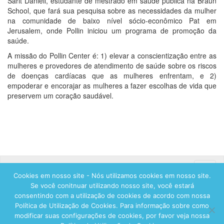
Sarit Danieli, estudante de mestrado em saúde pública na Braun
School, que fará sua pesquisa sobre as necessidades da mulher
na comunidade de baixo nível sócio-econômico Pat em
Jerusalem, onde Pollin iniciou um programa de promoção da
saúde.
A missão do Pollin Center é: 1) elevar a conscientização entre as
mulheres e provedores de atendimento de saúde sobre os riscos
de doenças cardíacas que as mulheres enfrentam, e 2)
empoderar e encorajar as mulheres a fazer escolhas de vida que
preservem um coração saudável.
Toggle
Cookies em nosso site - Nós utilizamos cookies em nosso site.
naviga
Se você conitnuar utilizando nosso site, você estará
consentindo com a utilização de cookies de acordo com nossa
Política de Utilização de Cookies. Para informação sobre como
modificar suas configurações de cookies, por favor veja nossa
© 2026 Hadassah International, Ltd. Hadassah, the H logo, the Hadassah International