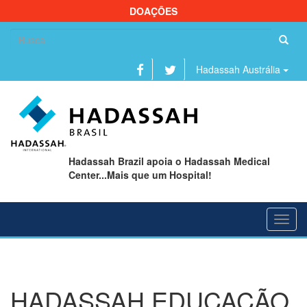
DOAÇÕES
Se
fo
Hadassah Austrália
Hadassah Brazil apoia o Hadassah Medical
Center...Mais que um Hospital!
Toggl
navig
HADASSAH EDUCAÇÃO