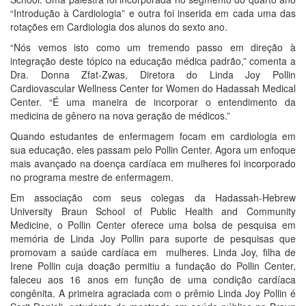
“Introdução à Cardiologia” e outra foi inserida em cada uma das
rotações em Cardiologia dos alunos do sexto ano.
“Nós vemos isto como um tremendo passo em direção à
integração deste tópico na educação médica padrão,” comenta a
Dra. Donna Zfat-Zwas, Diretora do Linda Joy Pollin
Cardiovascular Wellness Center for Women do Hadassah Medical
Center. “É uma maneira de incorporar o entendimento da
medicina de gênero na nova geração de médicos.”
Quando estudantes de enfermagem focam em cardiologia em
sua educação, eles passam pelo Pollin Center. Agora um enfoque
mais avançado na doença cardíaca em mulheres foi incorporado
no programa mestre de enfermagem.
Em associação com seus colegas da Hadassah-Hebrew
University Braun School of Public Health and Community
Medicine, o Pollin Center oferece uma bolsa de pesquisa em
memória de Linda Joy Pollin para suporte de pesquisas que
promovam a saúde cardíaca em mulheres. Linda Joy, filha de
Irene Pollin cuja doação permitiu a fundação do Pollin Center,
faleceu aos 16 anos em função de uma condição cardíaca
congênita. A primeira agraciada com o prêmio Linda Joy Pollin é