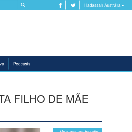
Hadassah Austrália
va
Podcasts
A FILHO DE MÃE
... Mais que um hospital