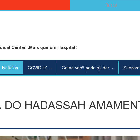
Search
for:
ical Center...Mais que um Hospital!
Notícias
COVID-19
Como você pode ajudar
Subscre
A DO HADASSAH AMAMENT