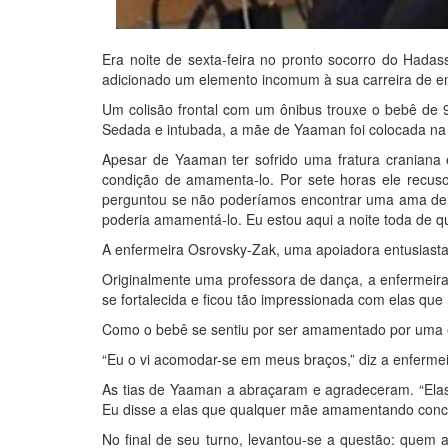
Era noite de sexta-feira no pronto socorro do Hada
adicionado um elemento incomum à sua carreira de en
Um colisão frontal com um ônibus trouxe o bebê de 
Sedada e intubada, a mãe de Yaaman foi colocada na 
Apesar de Yaaman ter sofrido uma fratura cranian
condição de amamenta-lo. Por sete horas ele recuso
perguntou se não poderíamos encontrar uma ama de lei
poderia amamentá-lo. Eu estou aqui a noite toda de qua
A enfermeira Osrovsky-Zak, uma apoiadora entusiasta d
Originalmente uma professora de dança, a enfermeira
se fortalecida e ficou tão impressionada com elas que
Como o bebê se sentiu por ser amamentado por uma 
“Eu o vi acomodar-se em meus braços,” diz a enfermei
As tias de Yaaman a abraçaram e agradeceram. “Ela
Eu disse a elas que qualquer mãe amamentando conco
No final de seu turno, levantou-se a questão: quem