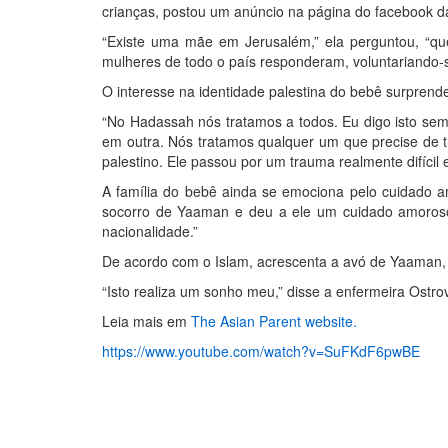
crianças, postou um anúncio na página do facebook d
“Existe uma mãe em Jerusalém,” ela perguntou, “
mulheres de todo o país responderam, voluntariando-s
O interesse na identidade palestina do bebê surprend
“No Hadassah nós tratamos a todos. Eu digo isto se
em outra. Nós tratamos qualquer um que precise de t
palestino. Ele passou por um trauma realmente difíci
A família do bebê ainda se emociona pelo cuidado a
socorro de Yaaman e deu a ele um cuidado amoros
nacionalidade.”
De acordo com o Islam, acrescenta a avó de Yaaman, 
“Isto realiza um sonho meu,” disse a enfermeira Ostrov
Leia mais em
The Asian Parent website.
https://www.youtube.com/watch?v=SuFKdF6pwBE