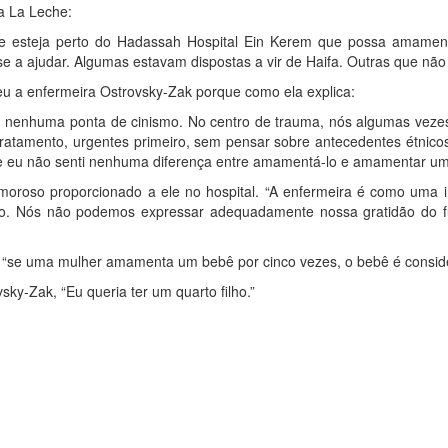
a La Leche:
que esteja perto do Hadassah Hospital Ein Kerem que possa ama
e a ajudar. Algumas estavam dispostas a vir de Haifa. Outras que não 
eu a enfermeira Ostrovsky-Zak porque como ela explica:
m nenhuma ponta de cinismo. No centro de trauma, nós algumas vezes 
ratamento, urgentes primeiro, sem pensar sobre antecedentes étnico
l e eu não senti nenhuma diferença entre amamentá-lo e amamentar um
moroso proporcionado a ele no hospital. “A enfermeira é como uma ir
o. Nós não podemos expressar adequadamente nossa gratidão do fu
“se uma mulher amamenta um bebê por cinco vezes, o bebê é consider
sky-Zak, “Eu queria ter um quarto filho.”