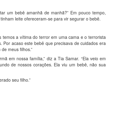
mentar um bebê amanhã de manhã?” Em pouco tempo,
tinham leite ofereceram-se para vir segurar o bebê.
temos a vítima do terror em uma cama e o terrorista
s. Por acaso este bebê que precisava de cuidados era
 de meus filhos.”
mã em nossa família,” diz a Tia Samar. “Ela veio em
ndo de nossos corações. Ela viu um bebê, não sua
ado seu filho.”