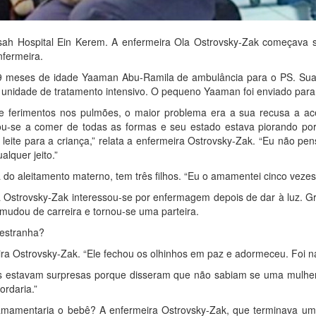
ssah Hospital Ein Kerem. A enfermeira Ola Ostrovsky-Zak começava se
fermeira.
9 meses de idade Yaaman Abu-Ramila de ambulância para o PS. Sua 
unidade de tratamento intensivo. O pequeno Yaaman foi enviado para 
a e ferimentos nos pulmões, o maior problema era a sua recusa a 
u-se a comer de todas as formas e seu estado estava piorando por
te para a criança,” relata a enfermeira Ostrovsky-Zak. “Eu não pens
lquer jeito.”
o aleitamento materno, tem três filhos. “Eu o amamentei cinco vezes d
 Ostrovsky-Zak interessou-se por enfermagem depois de dar à luz. Gra
 mudou de carreira e tornou-se uma parteira.
estranha?
ra Ostrovsky-Zak. “Ele fechou os olhinhos em paz e adormeceu. Foi na
s estavam surpresas porque disseram que não sabiam se uma mulher
rdaria.”
 amamentaria o bebê? A enfermeira Ostrovsky-Zak, que terminava um 