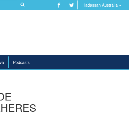
Hadassah Austrália
va
Podcasts
DE
LHERES