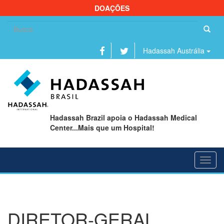
DOAÇÕES
Se
fo
Hadassah Austrália
Hadassah Brazil apoia o Hadassah Medical
Center...Mais que um Hospital!
Toggl
navig
DIRETOR-GERAL