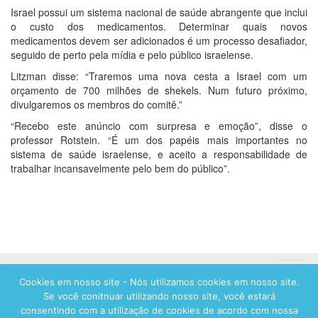
Israel possui um sistema nacional de saúde abrangente que inclui
o custo dos medicamentos. Determinar quais novos
medicamentos devem ser adicionados é um processo desafiador,
seguido de perto pela mídia e pelo público israelense.
Litzman disse: “Traremos uma nova cesta a Israel com um
orçamento de 700 milhões de shekels. Num futuro próximo,
divulgaremos os membros do comitê.”
“Recebo este anúncio com surpresa e emoção”, disse o
professor Rotstein. “É um dos papéis mais importantes no
sistema de saúde israelense, e aceito a responsabilidade de
trabalhar incansavelmente pelo bem do público”.
Toggle
Cookies em nosso site - Nós utilizamos cookies em nosso site.
naviga
Se você conitnuar utilizando nosso site, você estará
consentindo com a utilização de cookies de acordo com nossa