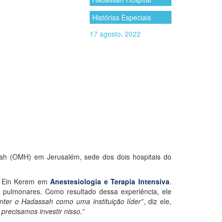
Histórias Especiais
17 agosto, 2022
sah (OMH) em Jerusalém, sede dos dois hospitais do
ah Ein Kerem em
Anestesiologia e Terapia Intensiva
.
es pulmonares. Como resultado dessa experiência, ele
ter o Hadassah como uma instituição líder”
, diz ele,
recisamos investir nisso.”