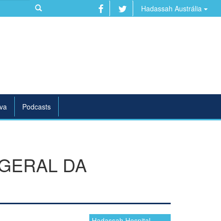
Hadassah Austrália
va
Podcasts
 GERAL DA
Hadassah Hospital