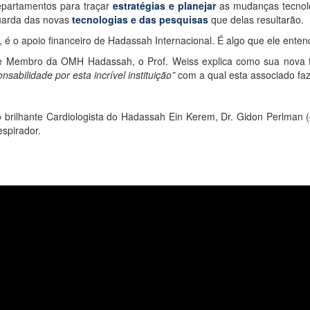
epartamentos para traçar
estratégias e planejar
as mudanças tecnoló
guarda das novas
tecnologias e das pesquisas
que delas resultarão.
é o apoio financeiro de Hadassah Internacional. É algo que ele ente
e e Membro da OMH Hadassah, o Prof. Weiss explica como sua nova 
sabilidade por esta incrível instituição”
com a qual esta associado faz
brilhante Cardiologista do Hadassah Ein Kerem, Dr. Gidon Perlman (
espirador.