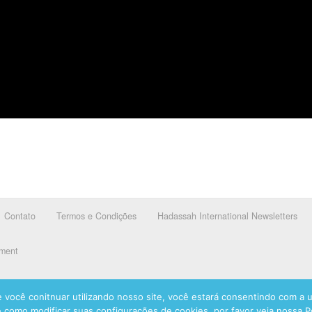
Contato
Termos e Condições
Hadassah International Newsletters
ement
 você conitnuar utilizando nosso site, você estará consentindo com a ut
 como modificar suas configurações de cookies, por favor veja nossa Pol