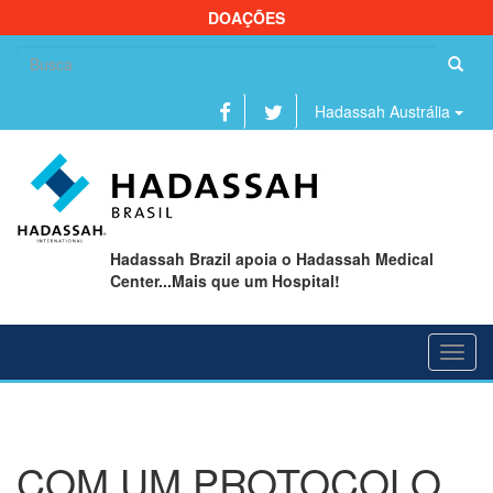
DOAÇÕES
Se
fo
Hadassah Austrália
Hadassah Brazil apoia o Hadassah Medical
Center...Mais que um Hospital!
Toggl
navig
COM UM PROTOCOLO