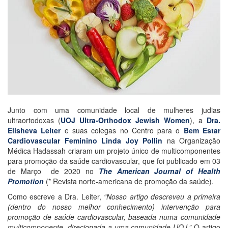
Junto com uma comunidade local de mulheres judias
ultraortodoxas (
UOJ Ultra-Orthodox Jewish Women
), a
Dra.
Elisheva Leiter
e suas colegas no Centro para o
Bem Estar
Cardiovascular Feminino Linda Joy Pollin
na Organização
Médica Hadassah criaram um projeto único de multicomponentes
para promoção da saúde cardiovascular, que foi publicado em 03
de Março de 2020 no
The American Journal of Health
Promotion
(* Revista norte-americana de promoção da saúde).
Como escreve a Dra. Leiter,
“Nosso artigo descreveu a primeira
(dentro do nosso melhor conhecimento) intervenção para
promoção de saúde cardiovascular, baseada numa comunidade
multicomponente, direcionada a uma comunidade UOJ.”
O artigo