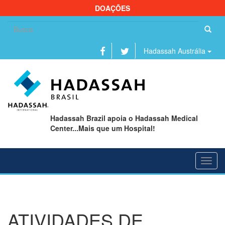
DOAÇÕES
Se
fo
Hadassah Austrália
Hadassah Brazil apoia o Hadassah Medical
Center...Mais que um Hospital!
Toggl
navig
ATIVIDADES DE