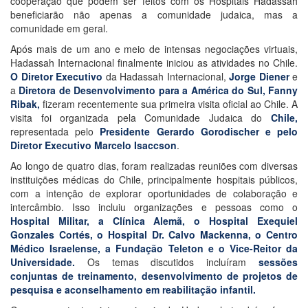
cooperação que podem ser feitos com os Hospitais Hadassah
beneficiarão não apenas a comunidade judaica, mas a
comunidade em geral.
Após mais de um ano e meio de intensas negociações virtuais,
Hadassah Internacional finalmente iniciou as atividades no Chile.
O Diretor Executivo
da Hadassah Internacional,
Jorge Diener
e
a
Diretora de Desenvolvimento para a América do Sul, Fanny
Ribak,
fizeram recentemente sua primeira visita oficial ao Chile. A
visita foi organizada pela Comunidade Judaica do
Chile,
representada pelo
Presidente Gerardo Gorodischer e pelo
Diretor Executivo Marcelo Isaccson
.
Ao longo de quatro dias, foram realizadas reuniões com diversas
instituições médicas do Chile, principalmente hospitais públicos,
com a intenção de explorar oportunidades de colaboração e
intercâmbio. Isso incluiu organizações e pessoas como o
Hospital Militar, a Clínica Alemã, o Hospital Exequiel
Gonzales Cortés, o Hospital Dr. Calvo Mackenna, o Centro
Médico Israelense, a Fundação Teleton e o Vice-Reitor da
Universidade.
Os temas discutidos incluíram
sessões
conjuntas de treinamento, desenvolvimento de projetos de
pesquisa e aconselhamento em reabilitação infantil.